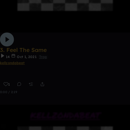
3. Feel The Same
14
Oct 1, 2021
Trap
kellzondabeat
1
0:00 / 2:19